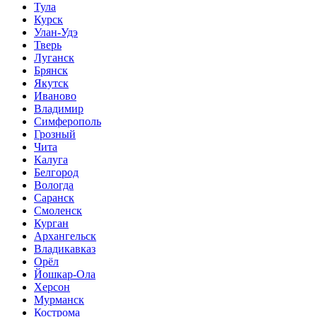
Тула
Курск
Улан-Удэ
Тверь
Луганск
Брянск
Якутск
Иваново
Владимир
Симферополь
Грозный
Чита
Калуга
Белгород
Вологда
Саранск
Смоленск
Курган
Архангельск
Владикавказ
Орёл
Йошкар-Ола
Херсон
Мурманск
Кострома