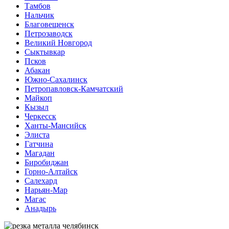
Тамбов
Нальчик
Благовещенск
Петрозаводск
Великий Новгород
Сыктывкар
Псков
Абакан
Южно-Сахалинск
Петропавловск-Камчатский
Майкоп
Кызыл
Черкесск
Ханты-Мансийск
Элиста
Гатчина
Магадан
Биробиджан
Горно-Алтайск
Салехард
Нарьян-Мар
Магас
Анадырь