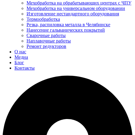
Мехобработка на обрабатывающих центрах с ЧПУ
Мехобработка на универсальном оборудовании
Изготовление нестандартного оборудования
Термообработка
Резка, распиловка металла в Челябинске
Нанесение гальванических покрытий
Сварочные работы
Наплавочные работы
Ремонт редукторов
О нас
Медиа
Блог
Контакты