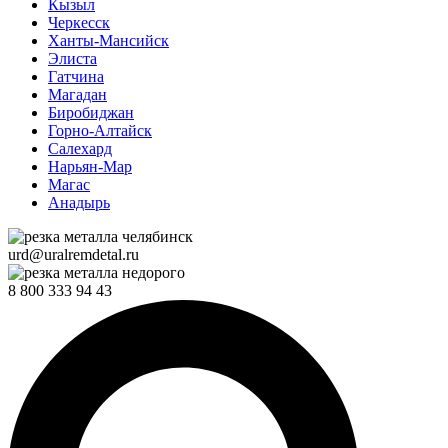
Кызыл
Черкесск
Ханты-Мансийск
Элиста
Гатчина
Магадан
Биробиджан
Горно-Алтайск
Салехард
Нарьян-Мар
Магас
Анадырь
urd@uralremdetal.ru
8 800 333 94 43