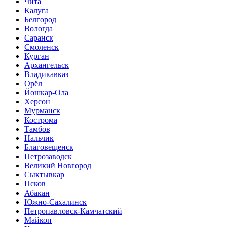
Чита
Калуга
Белгород
Вологда
Саранск
Смоленск
Курган
Архангельск
Владикавказ
Орёл
Йошкар-Ола
Херсон
Мурманск
Кострома
Тамбов
Нальчик
Благовещенск
Петрозаводск
Великий Новгород
Сыктывкар
Псков
Абакан
Южно-Сахалинск
Петропавловск-Камчатский
Майкоп