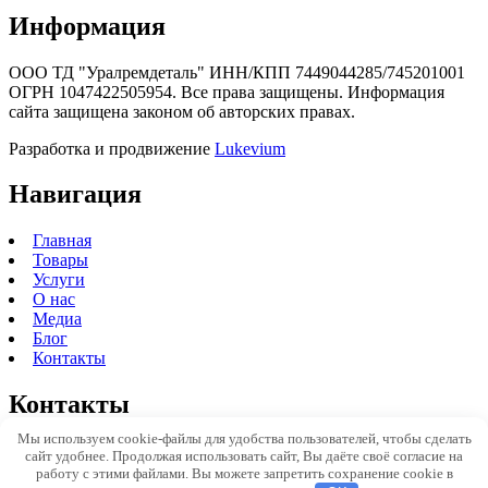
Информация
ООО ТД "Уралремдеталь" ИНН/КПП 7449044285/745201001
ОГРН 1047422505954. Все права защищены. Информация
сайта защищена законом об авторских правах.
Разработка и продвижение
Lukevium
Навигация
Главная
Товары
Услуги
О нас
Медиа
Блог
Контакты
Контакты
Мы используем cookie-файлы для удобства пользователей, чтобы сделать
Адрес:
г. Челябинск, ул. Кулибина. 3Б, офис 201
сайт удобнее. Продолжая использовать сайт, Вы даёте своё согласие на
Телефон:
+7 351 729 94 29
работу с этими файлами. Вы можете запретить сохранение cookie в