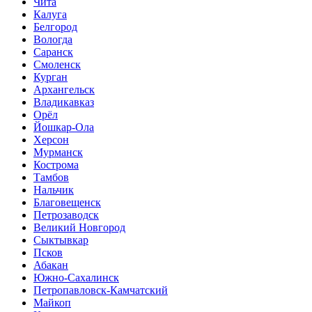
Чита
Калуга
Белгород
Вологда
Саранск
Смоленск
Курган
Архангельск
Владикавказ
Орёл
Йошкар-Ола
Херсон
Мурманск
Кострома
Тамбов
Нальчик
Благовещенск
Петрозаводск
Великий Новгород
Сыктывкар
Псков
Абакан
Южно-Сахалинск
Петропавловск-Камчатский
Майкоп