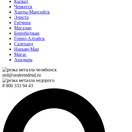
Кызыл
Черкесск
Ханты-Мансийск
Элиста
Гатчина
Магадан
Биробиджан
Горно-Алтайск
Салехард
Нарьян-Мар
Магас
Анадырь
urd@uralremdetal.ru
8 800 333 94 43