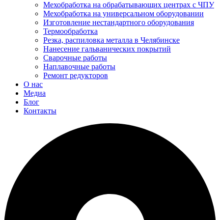
Мехобработка на обрабатывающих центрах с ЧПУ
Мехобработка на универсальном оборудовании
Изготовление нестандартного оборудования
Термообработка
Резка, распиловка металла в Челябинске
Нанесение гальванических покрытий
Сварочные работы
Наплавочные работы
Ремонт редукторов
О нас
Медиа
Блог
Контакты