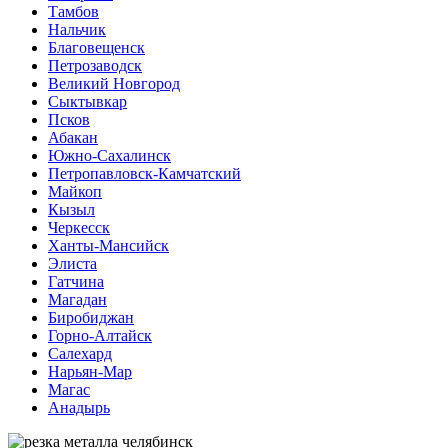
Тамбов
Нальчик
Благовещенск
Петрозаводск
Великий Новгород
Сыктывкар
Псков
Абакан
Южно-Сахалинск
Петропавловск-Камчатский
Майкоп
Кызыл
Черкесск
Ханты-Мансийск
Элиста
Гатчина
Магадан
Биробиджан
Горно-Алтайск
Салехард
Нарьян-Мар
Магас
Анадырь