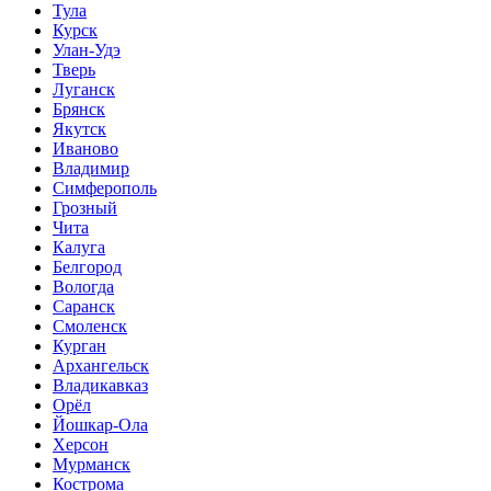
Тула
Курск
Улан-Удэ
Тверь
Луганск
Брянск
Якутск
Иваново
Владимир
Симферополь
Грозный
Чита
Калуга
Белгород
Вологда
Саранск
Смоленск
Курган
Архангельск
Владикавказ
Орёл
Йошкар-Ола
Херсон
Мурманск
Кострома