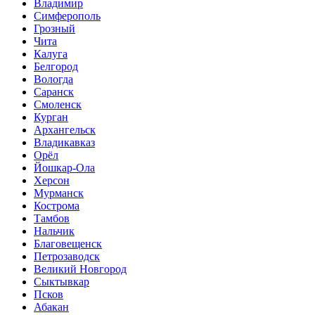
Владимир
Симферополь
Грозный
Чита
Калуга
Белгород
Вологда
Саранск
Смоленск
Курган
Архангельск
Владикавказ
Орёл
Йошкар-Ола
Херсон
Мурманск
Кострома
Тамбов
Нальчик
Благовещенск
Петрозаводск
Великий Новгород
Сыктывкар
Псков
Абакан