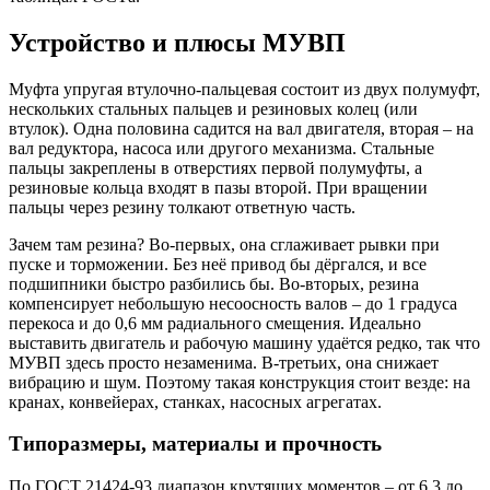
Устройство и плюсы МУВП
Муфта упругая втулочно-пальцевая состоит из двух полумуфт,
нескольких стальных пальцев и резиновых колец (или
втулок). Одна половина садится на вал двигателя, вторая – на
вал редуктора, насоса или другого механизма. Стальные
пальцы закреплены в отверстиях первой полумуфты, а
резиновые кольца входят в пазы второй. При вращении
пальцы через резину толкают ответную часть.
Зачем там резина? Во-первых, она сглаживает рывки при
пуске и торможении. Без неё привод бы дёргался, и все
подшипники быстро разбились бы. Во-вторых, резина
компенсирует небольшую несоосность валов – до 1 градуса
перекоса и до 0,6 мм радиального смещения. Идеально
выставить двигатель и рабочую машину удаётся редко, так что
МУВП здесь просто незаменима. В-третьих, она снижает
вибрацию и шум. Поэтому такая конструкция стоит везде: на
кранах, конвейерах, станках, насосных агрегатах.
Типоразмеры, материалы и прочность
По ГОСТ 21424-93 диапазон крутящих моментов – от 6,3 до