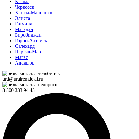
Кызыл
Черкесск
Ханты-Мансийск
Элиста
Гатчина
Магадан
Биробиджан
Горно-Алтайск
Салехард
Нарьян-Мар
Магас
Анадырь
urd@uralremdetal.ru
8 800 333 94 43