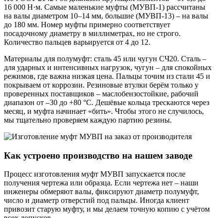
16 000 Н·м. Самые маленькие муфты (МУВП-1) рассчитаны
на валы диаметром 10–14 мм, большие (МУВП-13) – на валы
до 180 мм. Номер муфты примерно соответствует
посадочному диаметру в миллиметрах, но не строго.
Количество пальцев варьируется от 4 до 12.
Материалы для полумуфт: сталь 45 или чугун СЧ20. Сталь –
для ударных и интенсивных нагрузок, чугун – для спокойных
режимов, где важна низкая цена. Пальцы точим из стали 45 и
покрываем от коррозии. Резиновые втулки берём только у
проверенных поставщиков – маслобензостойкие, рабочий
диапазон от –30 до +80 °C. Дешёвые кольца трескаются через
месяц, и муфта начинает «бить». Чтобы этого не случилось,
мы тщательно проверяем каждую партию резины.
Как устроено производство на нашем заводе
Процесс изготовления муфт МУВП запускается после
получения чертежа или образца. Если чертежа нет – наши
инженеры обмеряют валы, фиксируют диаметр полумуфт,
число и диаметр отверстий под пальцы. Иногда клиент
привозит старую муфту, и мы делаем точную копию с учётом
всех допусков.