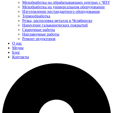
Мехобработка на обрабатывающих центрах с ЧПУ
Мехобработка на универсальном оборудовании
Изготовление нестандартного оборудования
Термообработка
Резка, распиловка металла в Челябинске
Нанесение гальванических покрытий
Сварочные работы
Наплавочные работы
Ремонт редукторов
О нас
Медиа
Блог
Контакты