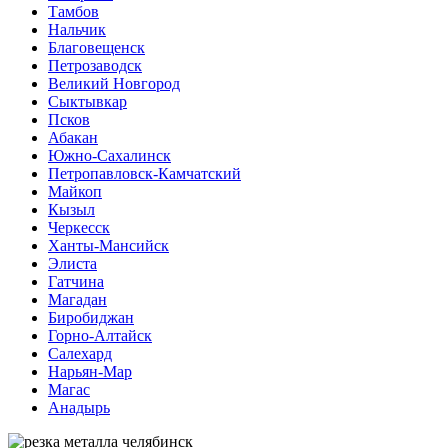
Тамбов
Нальчик
Благовещенск
Петрозаводск
Великий Новгород
Сыктывкар
Псков
Абакан
Южно-Сахалинск
Петропавловск-Камчатский
Майкоп
Кызыл
Черкесск
Ханты-Мансийск
Элиста
Гатчина
Магадан
Биробиджан
Горно-Алтайск
Салехард
Нарьян-Мар
Магас
Анадырь