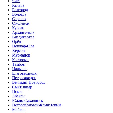
Чита
Калуга
Белгород
Вологда
Саранск
Смоленск
Курган
Архангельск
Владикавказ
Орёл
Йошкар-Ола
Херсон
Мурманск
Кострома
Тамбов
Нальчик
Благовещенск
Петрозаводск
Великий Новгород
Сыктывкар
Псков
Абакан
Южно-Сахалинск
Петропавловск-Камчатский
Майкоп