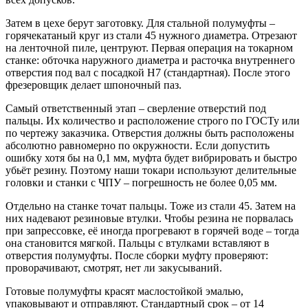
Затем в цехе берут заготовку. Для стальной полумуфты –
горячекатаный круг из стали 45 нужного диаметра. Отрезают
на ленточной пиле, центруют. Первая операция на токарном
станке: обточка наружного диаметра и расточка внутреннего
отверстия под вал с посадкой H7 (стандартная). После этого
фрезеровщик делает шпоночный паз.
Самый ответственный этап – сверление отверстий под
пальцы. Их количество и расположение строго по ГОСТу или
по чертежу заказчика. Отверстия должны быть расположены
абсолютно равномерно по окружности. Если допустить
ошибку хотя бы на 0,1 мм, муфта будет вибрировать и быстро
убьёт резину. Поэтому наши токари используют делительные
головки и станки с ЧПУ – погрешность не более 0,05 мм.
Отдельно на станке точат пальцы. Тоже из стали 45. Затем на
них надевают резиновые втулки. Чтобы резина не порвалась
при запрессовке, её иногда прогревают в горячей воде – тогда
она становится мягкой. Пальцы с втулками вставляют в
отверстия полумуфты. После сборки муфту проверяют:
проворачивают, смотрят, нет ли закусываний.
Готовые полумуфты красят маслостойкой эмалью,
упаковывают и отправляют. Стандартный срок – от 14