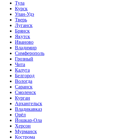
Тула
Курск
Улан-Удэ
Тверь
Луганск
Брянск
Якутск
Иваново
Владимир
Симферополь
Грозный
Чита
Калуга
Белгород
Вологда
Саранск
Смоленск
Курган
Архангельск
Владикавказ
Орёл
Йошкар-Ола
Херсон
Мурманск
Кострома